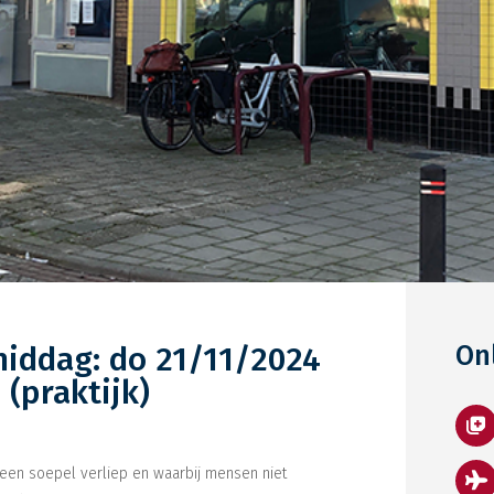
middag: do 21/11/2024
On
 (praktijk)
geen soepel verliep en waarbij mensen niet