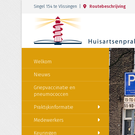
Singel 154 te Vlissingen |
Routebeschrijving
Welkom
Nieuws
Griepvaccinatie en
pneumococcen
Praktijkinformatie
Medewerkers
Keuringen