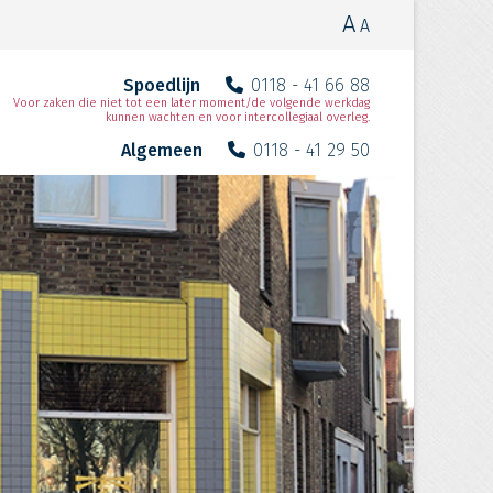
A
A
Spoedlijn
0118 - 41 66 88
Voor zaken die niet tot een later moment/de volgende werkdag
kunnen wachten en voor intercollegiaal overleg.
Algemeen
0118 - 41 29 50