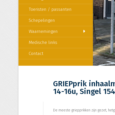
Toeristen / passanten
Schepelingen
Waarnemingen
Medische links
Contact
GRIEPprik inhaal
14-16u, Singel 154
De meeste griepprikken zijn gezet, het